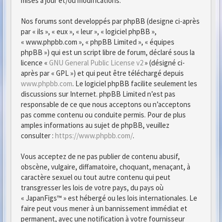
mises à jour et/ou modifications.
Nos forums sont developpés par phpBB (designe ci-après
par « ils », « eux », « leur », « logiciel phpBB »,
« www.phpbb.com », « phpBB Limited », « équipes
phpBB ») qui est un script libre de forum, déclaré sous la
licence «
GNU General Public License v2
» (désigné ci-
après par « GPL ») et qui peut être téléchargé depuis
www.phpbb.com
. Le logiciel phpBB facilite seulement les
discussions sur Internet. phpBB Limited n’est pas
responsable de ce que nous acceptons ou n’acceptons
pas comme contenu ou conduite permis. Pour de plus
amples informations au sujet de phpBB, veuillez
consulter :
https://www.phpbb.com/
.
Vous acceptez de ne pas publier de contenu abusif,
obscène, vulgaire, diffamatoire, choquant, menaçant, à
caractère sexuel ou tout autre contenu qui peut
transgresser les lois de votre pays, du pays où
« JapanFigs™ » est hébergé ou les lois internationales. Le
faire peut vous mener à un bannissement immédiat et
permanent, avec une notification à votre fournisseur