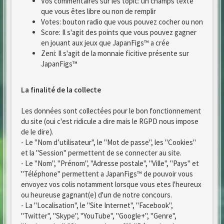
Vos commentaires sur les topic: un champs texte
que vous êtes libre ou non de remplir
Votes: bouton radio que vous pouvez cocher ou non
Score: Il s'agit des points que vous pouvez gagner
en jouant aux jeux que JapanFigs™ a crée
Zeni: Il s'agit de la monnaie ficitive présente sur
JapanFigs™
La finalité de la collecte
Les données sont collectées pour le bon fonctionnement
du site (oui c'est ridicule a dire mais le RGPD nous impose
de le dire).
- Le "Nom d’utilisateur", le "Mot de passe", les "Cookies"
et la "Session" permettent de se connecter au site.
- Le "Nom", "Prénom", "Adresse postale", "Ville", "Pays" et
"Téléphone" permettent a JapanFigs™ de pouvoir vous
envoyez vos colis notamment lorsque vous etes l'heureux
ou heureuse gagnant(e) d'un de notre concours.
- La "Localisation", le "Site Internet", "Facebook",
"Twitter", "Skype", "YouTube", "Google+", "Genre",