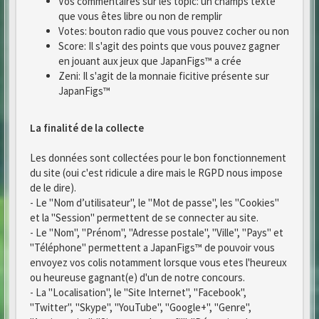
Vos commentaires sur les topic: un champs texte
que vous êtes libre ou non de remplir
Votes: bouton radio que vous pouvez cocher ou non
Score: Il s'agit des points que vous pouvez gagner
en jouant aux jeux que JapanFigs™ a crée
Zeni: Il s'agit de la monnaie ficitive présente sur
JapanFigs™
La finalité de la collecte
Les données sont collectées pour le bon fonctionnement
du site (oui c'est ridicule a dire mais le RGPD nous impose
de le dire).
- Le "Nom d’utilisateur", le "Mot de passe", les "Cookies"
et la "Session" permettent de se connecter au site.
- Le "Nom", "Prénom", "Adresse postale", "Ville", "Pays" et
"Téléphone" permettent a JapanFigs™ de pouvoir vous
envoyez vos colis notamment lorsque vous etes l'heureux
ou heureuse gagnant(e) d'un de notre concours.
- La "Localisation", le "Site Internet", "Facebook",
"Twitter", "Skype", "YouTube", "Google+", "Genre",