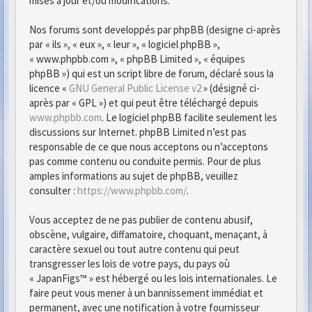
mises à jour et/ou modifications.
Nos forums sont developpés par phpBB (designe ci-après
par « ils », « eux », « leur », « logiciel phpBB »,
« www.phpbb.com », « phpBB Limited », « équipes
phpBB ») qui est un script libre de forum, déclaré sous la
licence «
GNU General Public License v2
» (désigné ci-
après par « GPL ») et qui peut être téléchargé depuis
www.phpbb.com
. Le logiciel phpBB facilite seulement les
discussions sur Internet. phpBB Limited n’est pas
responsable de ce que nous acceptons ou n’acceptons
pas comme contenu ou conduite permis. Pour de plus
amples informations au sujet de phpBB, veuillez
consulter :
https://www.phpbb.com/
.
Vous acceptez de ne pas publier de contenu abusif,
obscène, vulgaire, diffamatoire, choquant, menaçant, à
caractère sexuel ou tout autre contenu qui peut
transgresser les lois de votre pays, du pays où
« JapanFigs™ » est hébergé ou les lois internationales. Le
faire peut vous mener à un bannissement immédiat et
permanent, avec une notification à votre fournisseur