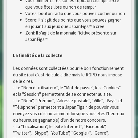
Vos commentaires sur les topic: un champs texte
que vous êtes libre ou non de remplir
Votes: bouton radio que vous pouvez cocher ou non
Score: Il s'agit des points que vous pouvez gagner
en jouant aux jeux que JapanFigs™ a crée
Zeni: Il s'agit de la monnaie ficitive présente sur
JapanFigs™
La finalité de la collecte
Les données sont collectées pour le bon fonctionnement
du site (oui c'est ridicule a dire mais le RGPD nous impose
de le dire).
- Le "Nom d’utilisateur", le "Mot de passe", les "Cookies"
et la "Session" permettent de se connecter au site.
- Le "Nom", "Prénom", "Adresse postale", "Ville", "Pays" et
"Téléphone" permettent a JapanFigs™ de pouvoir vous
envoyez vos colis notamment lorsque vous etes l'heureux
ou heureuse gagnant(e) d'un de notre concours.
- La "Localisation", le "Site Internet", "Facebook",
"Twitter", "Skype", "YouTube", "Google+", "Genre",