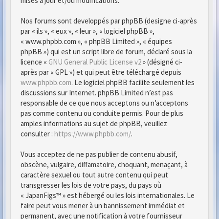
mises à jour et/ou modifications.
Nos forums sont developpés par phpBB (designe ci-après
par « ils », « eux », « leur », « logiciel phpBB »,
« www.phpbb.com », « phpBB Limited », « équipes
phpBB ») qui est un script libre de forum, déclaré sous la
licence «
GNU General Public License v2
» (désigné ci-
après par « GPL ») et qui peut être téléchargé depuis
www.phpbb.com
. Le logiciel phpBB facilite seulement les
discussions sur Internet. phpBB Limited n’est pas
responsable de ce que nous acceptons ou n’acceptons
pas comme contenu ou conduite permis. Pour de plus
amples informations au sujet de phpBB, veuillez
consulter :
https://www.phpbb.com/
.
Vous acceptez de ne pas publier de contenu abusif,
obscène, vulgaire, diffamatoire, choquant, menaçant, à
caractère sexuel ou tout autre contenu qui peut
transgresser les lois de votre pays, du pays où
« JapanFigs™ » est hébergé ou les lois internationales. Le
faire peut vous mener à un bannissement immédiat et
permanent, avec une notification à votre fournisseur