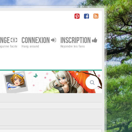
ENGE
CONNEXION
INSCRIPTION
gurine facile
Hang around
Rejoindre les fans