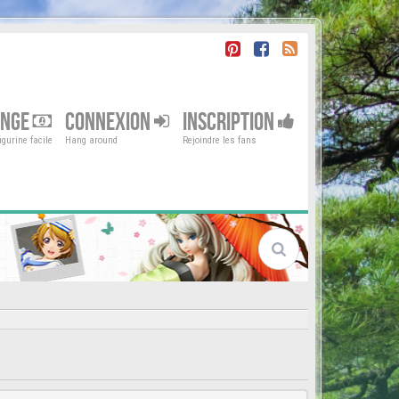
ENGE
CONNEXION
INSCRIPTION
gurine facile
Hang around
Rejoindre les fans