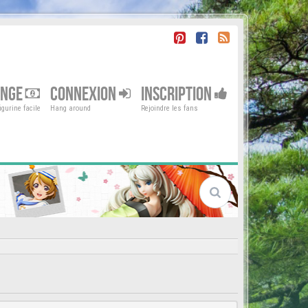
ENGE
CONNEXION
INSCRIPTION
gurine facile
Hang around
Rejoindre les fans