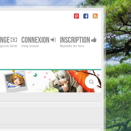
ENGE
CONNEXION
INSCRIPTION
gurine facile
Hang around
Rejoindre les fans