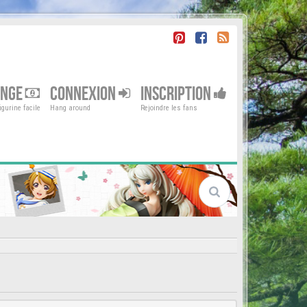
ENGE
CONNEXION
INSCRIPTION
gurine facile
Hang around
Rejoindre les fans