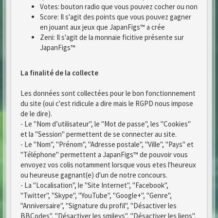
Votes: bouton radio que vous pouvez cocher ou non
Score: Il s'agit des points que vous pouvez gagner
en jouant aux jeux que JapanFigs™ a crée
Zeni: Il s'agit de la monnaie ficitive présente sur
JapanFigs™
La finalité de la collecte
Les données sont collectées pour le bon fonctionnement
du site (oui c'est ridicule a dire mais le RGPD nous impose
de le dire).
- Le "Nom d’utilisateur", le "Mot de passe", les "Cookies"
et la "Session" permettent de se connecter au site.
- Le "Nom", "Prénom", "Adresse postale", "Ville", "Pays" et
"Téléphone" permettent a JapanFigs™ de pouvoir vous
envoyez vos colis notamment lorsque vous etes l'heureux
ou heureuse gagnant(e) d'un de notre concours.
- La "Localisation", le "Site Internet", "Facebook",
"Twitter", "Skype", "YouTube", "Google+", "Genre",
"Anniversaire", "Signature du profil", "Désactiver les
BBCodes", "Désactiver les smileys", "Désactiver les liens",