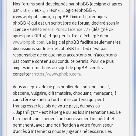
Nos forums sont developpés par phpBB (designe ci-après
par « ils », « eux », « leur », « logiciel phpBB »,
« www.phpbb.com », « phpBB Limited », « équipes
phpBB ») qui est un script libre de forum, déclaré sous la
licence «
GNU General Public License v2
» (désigné ci-
après par « GPL ») et qui peut être téléchargé depuis
www.phpbb.com
. Le logiciel phpBB facilite seulement les
discussions sur Internet. phpBB Limited n’est pas
responsable de ce que nous acceptons ou n’acceptons
pas comme contenu ou conduite permis. Pour de plus
amples informations au sujet de phpBB, veuillez
consulter :
https://www.phpbb.com/
.
Vous acceptez de ne pas publier de contenu abusif,
obscène, vulgaire, diffamatoire, choquant, menaçant, à
caractère sexuel ou tout autre contenu qui peut
transgresser les lois de votre pays, du pays où
« JapanFigs™ » est hébergé ou les lois internationales. Le
faire peut vous mener à un bannissement immédiat et
permanent, avec une notification à votre fournisseur
d’accès à Internet si nous le jugeons nécessaire. Les