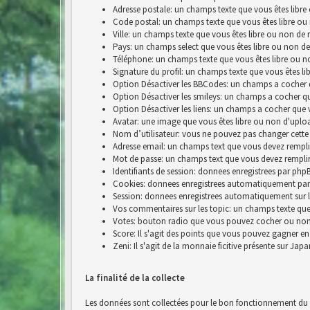
Adresse postale: un champs texte que vous êtes libre
Code postal: un champs texte que vous êtes libre ou
Ville: un champs texte que vous êtes libre ou non de 
Pays: un champs select que vous êtes libre ou non de
Téléphone: un champs texte que vous êtes libre ou n
Signature du profil: un champs texte que vous êtes li
Option Désactiver les BBCodes: un champs a cocher 
Option Désactiver les smileys: un champs a cocher q
Option Désactiver les liens: un champs a cocher que 
Avatar: une image que vous êtes libre ou non d'uplo
Nom d’utilisateur: vous ne pouvez pas changer cette
Adresse email: un champs text que vous devez rempli
Mot de passe: un champs text que vous devez rempli
Identifiants de session: donnees enregistrees par p
Cookies: donnees enregistrees automatiquement par
Session: donnees enregistrees automatiquement sur 
Vos commentaires sur les topic: un champs texte que 
Votes: bouton radio que vous pouvez cocher ou no
Score: Il s'agit des points que vous pouvez gagner e
Zeni: Il s'agit de la monnaie ficitive présente sur Jap
La finalité de la collecte
Les données sont collectées pour le bon fonctionnement du si