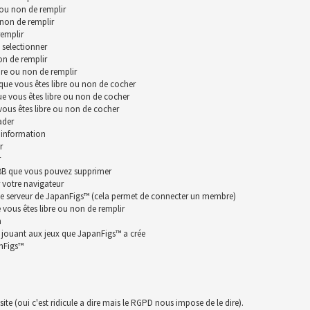
 ou non de remplir
 non de remplir
remplir
 selectionner
on de remplir
bre ou non de remplir
que vous êtes libre ou non de cocher
ue vous êtes libre ou non de cocher
vous êtes libre ou non de cocher
ader
 information
r
r
hpBB que vous pouvez supprimer
 votre navigateur
le serveur de JapanFigs™ (cela permet de connecter un membre)
vous êtes libre ou non de remplir
n
n jouant aux jeux que JapanFigs™ a crée
anFigs™
te (oui c'est ridicule a dire mais le RGPD nous impose de le dire).