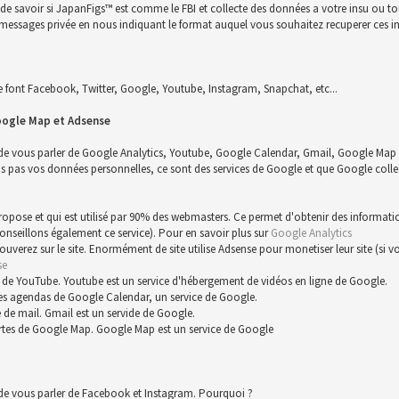
n de savoir si JapanFigs™ est comme le FBI et collecte des données a votre insu ou 
 un messages privée en nous indiquant le format auquel vous souhaitez recuperer ces i
font Facebook, Twitter, Google, Youtube, Instagram, Snapchat, etc...
oogle Map et Adsense
 de vous parler de Google Analytics, Youtube, Google Calendar, Gmail, Google Map 
s vos données personnelles, ce sont des services de Google et que Google collect
 propose et qui est utilisé par 90% des webmasters. Ce permet d'obtenir des informat
conseillons également ce service). Pour en savoir plus sur
Google Analytics
trouverez sur le site. Enormément de site utilise Adsense pour monetiser leur site (s
se
 de YouTube. Youtube est un service d'hébergement de vidéos en ligne de Google.
es agendas de Google Calendar, un service de Google.
 de mail. Gmail est un servide de Google.
rtes de Google Map. Google Map est un service de Google
 de vous parler de Facebook et Instagram. Pourquoi ?