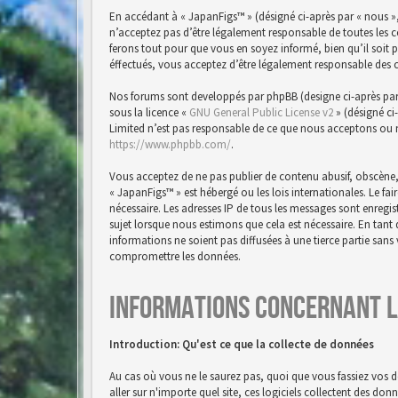
En accédant à « JapanFigs™ » (désigné ci-après par « nous »,
n’acceptez pas d’être légalement responsable de toutes les 
ferons tout pour que vous en soyez informé, bien qu’il soit 
éffectués, vous acceptez d’être légalement responsable des 
Nos forums sont developpés par phpBB (designe ci-après par « 
sous la licence «
GNU General Public License v2
» (désigné ci
Limited n’est pas responsable de ce que nous acceptons ou 
https://www.phpbb.com/
.
Vous acceptez de ne pas publier de contenu abusif, obscène,
« JapanFigs™ » est hébergé ou les lois internationales. Le f
nécessaire. Les adresses IP de tous les messages sont enreg
sujet lorsque nous estimons que cela est nécessaire. En tan
informations ne soient pas diffusées à une tierce partie san
compromettre les données.
Informations concernant l
Introduction: Qu'est ce que la collecte de données
Au cas où vous ne le saurez pas, quoi que vous fassiez vos d
aller sur n'importe quel site, ces logiciels collectent des do