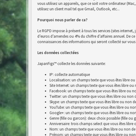
vous utilisez un appareils, que ce soit votre ordinateur (Ma
utilisez un client mail tel que Gmail, Outlook, etc...
Pourquoi nous parler de ca?
Le RGPD impose à présent à tous les services (sites internet, 
d’euros d’amendes ou 4% du chiffre d’affaires annuel. De ce fai
connaissances des informations qui seront collecté sur vous 
Les données collectées
JapanFigs™ collecte les données suivante:
IP: collecte automatique
Localisation: un champs texte que vous êtes libre ou
Site Internet: un champs texte que vous êtes libre ou
Facebook: un champs texte que vous êtes libre ou no
Twitter: un champs texte que vous êtes libre ou non 
Skype: un champs texte que vous êtes libre ou non de
YouTube: un champs texte que vous êtes libre ou non
Google+: un champs texte que vous êtes libre ou non
Genre (fille ou garcon): deux choix possible (fille ou 
Anniversaire: trois champs select que vous êtes libre
Nom: un champs texte que vous êtes libre ou non de 
Prénom: un champs texte que vous êtes libre ou non