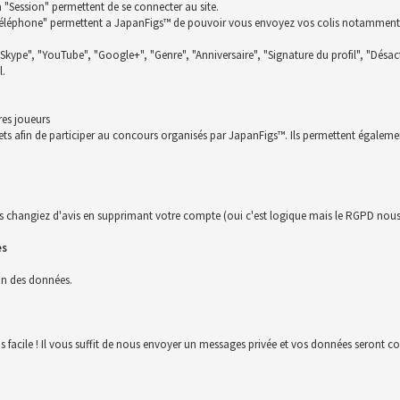
la "Session" permettent de se connecter au site.
t "Téléphone" permettent a JapanFigs™ de pouvoir vous envoyez vos colis notamment
 "Skype", "YouTube", "Google+", "Genre", "Anniversaire", "Signature du profil", "Désact
l.
res joueurs
ckets afin de participer au concours organisés par JapanFigs™. Ils permettent égalem
s changiez d'avis en supprimant votre compte (oui c'est logique mais le RGPD nous 
es
ion des données.
us facile ! Il vous suffit de nous envoyer un messages privée et vos données seront