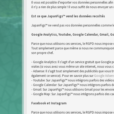
Il vous est possible d'exporter vos données personnelles afi
il n'y a rien de plus simple ! Il vous suffit de nous envoyer
Est ce que JapanFigs™ vend les données recoltés
JapanFigs™ ne vend pas vos données personnelles comme le 
Google Analytics, Youtube, Google Calendar, Gmail, G
Parce que nous utilisons ces services, le RGPD nous impose
Tout simplement parce que même si nous ne communiquons pa
son propre chef..
- Google Analytics: Il s'agit d'un service gratuit que Google
visites (si vous avez vous même un site internet, nous vous 
- Adsense: Il s'agit tout simplement des publicités que vous 
également ce service). Pour en savoir plus sur
Google Adsen
- Youtube: Sur JapanFigs™ nous intégrons parfois des vidéos
- Google Calendar: Sur JapanFigs™ nous intégrons parfois d
- Gmail: Sur JapanFigs™ nous utilisons Gmail pour les envoie
- Google Map: Sur JapanFigs™ nous intégrons parfois des ca
Facebook et Instagram
Parce que nous utilisons ces services, le RGPD nous impose