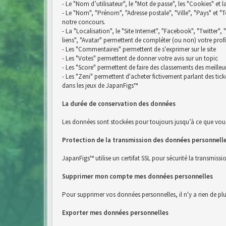
- Le "Nom d’utilisateur", le "Mot de passe", les "Cookies" et 
- Le "Nom", "Prénom", "Adresse postale", "Ville", "Pays" e
notre concours.
- La "Localisation", le "Site Internet", "Facebook", "Twitter",
liens", "Avatar" permettent de compléter (ou non) votre profi
- Les "Commentaires" permettent de s'exprimer sur le site
- Les "Votes" permettent de donner votre avis sur un topic
- Les "Score" permettent de faire des classements des meilleu
- Les "Zeni" permettent d'acheter fictivement parlant des ti
dans les jeux de JapanFigs™
La durée de conservation des données
Les données sont stockées pour toujours jusqu’à ce que vou
Protection de la transmission des données personnell
JapanFigs™ utilise un certifat SSL pour sécurité la transmiss
Supprimer mon compte mes données personnelles
Pour supprimer vos données personnelles, il n'y a rien de pl
Exporter mes données personnelles