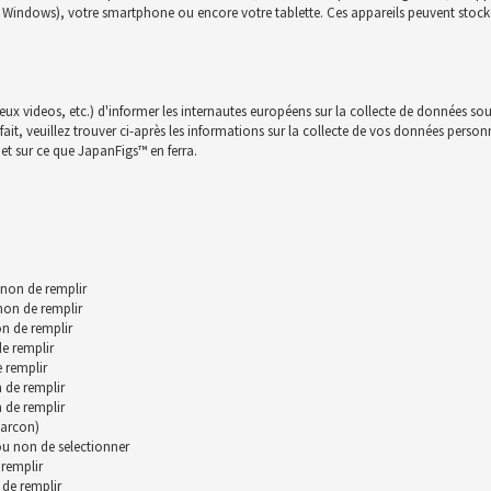
c, Windows), votre smartphone ou encore votre tablette. Ces appareils peuvent stocke
jeux videos, etc.) d'informer les internautes européens sur la collecte de données sou
t, veuillez trouver ci-après les informations sur la collecte de vos données personnll
et sur ce que JapanFigs™ en ferra.
 non de remplir
 non de remplir
n de remplir
de remplir
 remplir
 de remplir
 de remplir
garcon)
 ou non de selectionner
remplir
 de remplir