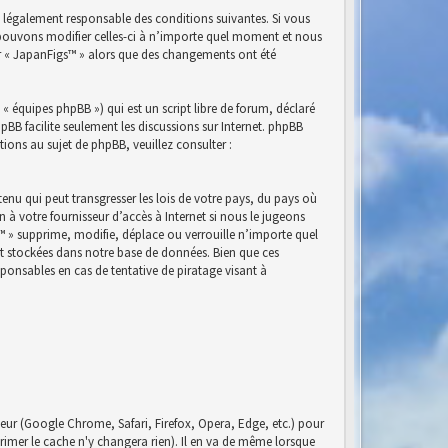
e légalement responsable des conditions suivantes. Si vous
s pouvons modifier celles-ci à n’importe quel moment et nous
ser « JapanFigs™ » alors que des changements ont été
« équipes phpBB ») qui est un script libre de forum, déclaré
phpBB facilite seulement les discussions sur Internet. phpBB
ns au sujet de phpBB, veuillez consulter :
nu qui peut transgresser les lois de votre pays, du pays où
à votre fournisseur d’accès à Internet si nous le jugeons
™ » supprime, modifie, déplace ou verrouille n’importe quel
nt stockées dans notre base de données. Bien que ces
ponsables en cas de tentative de piratage visant à
eur (Google Chrome, Safari, Firefox, Opera, Edge, etc.) pour
pprimer le cache n'y changera rien). Il en va de même lorsque