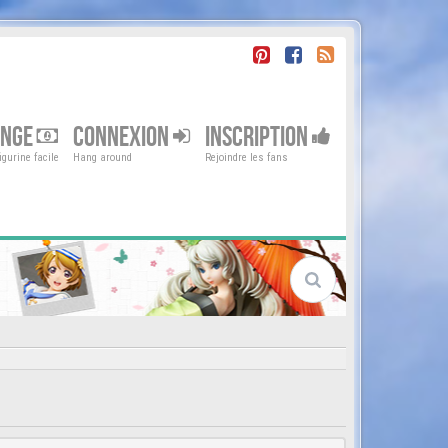
ENGE
CONNEXION
INSCRIPTION
gurine facile
Hang around
Rejoindre les fans