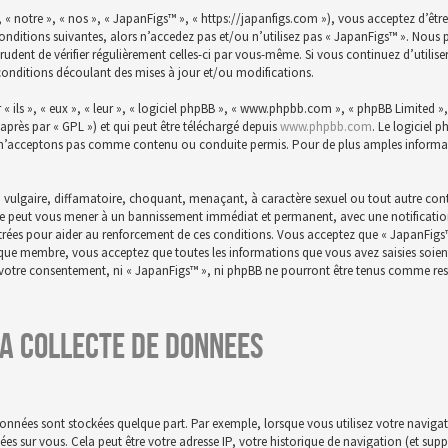
 « notre », « nos », « JapanFigs™ », « https://japanfigs.com »), vous acceptez d’êtr
conditions suivantes, alors n’accedez pas et/ou n’utilisez pas « JapanFigs™ ». Nou
prudent de vérifier régulièrement celles-ci par vous-même. Si vous continuez d’utili
conditions découlant des mises à jour et/ou modifications.
ils », « eux », « leur », « logiciel phpBB », « www.phpbb.com », « phpBB Limited », 
-après par « GPL ») et qui peut être téléchargé depuis
www.phpbb.com
. Le logiciel 
n’acceptons pas comme contenu ou conduite permis. Pour de plus amples informatio
 vulgaire, diffamatoire, choquant, menaçant, à caractère sexuel ou tout autre conte
aire peut vous mener à un bannissement immédiat et permanent, avec une notification 
istrées pour aider au renforcement de ces conditions. Vous acceptez que « JapanFigs
t que membre, vous acceptez que toutes les informations que vous avez saisies soie
s votre consentement, ni « JapanFigs™ », ni phpBB ne pourront être tenus comme res
a collecte de donnees
onnées sont stockées quelque part. Par exemple, lorsque vous utilisez votre navigat
nnées sur vous. Cela peut être votre adresse IP, votre historique de navigation (et su