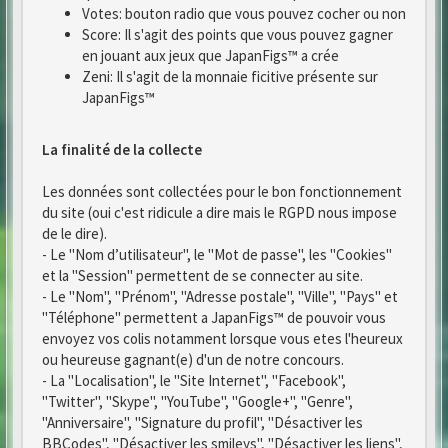
Votes: bouton radio que vous pouvez cocher ou non
Score: Il s'agit des points que vous pouvez gagner
en jouant aux jeux que JapanFigs™ a crée
Zeni: Il s'agit de la monnaie ficitive présente sur
JapanFigs™
La finalité de la collecte
Les données sont collectées pour le bon fonctionnement
du site (oui c'est ridicule a dire mais le RGPD nous impose
de le dire).
- Le "Nom d’utilisateur", le "Mot de passe", les "Cookies"
et la "Session" permettent de se connecter au site.
- Le "Nom", "Prénom", "Adresse postale", "Ville", "Pays" et
"Téléphone" permettent a JapanFigs™ de pouvoir vous
envoyez vos colis notamment lorsque vous etes l'heureux
ou heureuse gagnant(e) d'un de notre concours.
- La "Localisation", le "Site Internet", "Facebook",
"Twitter", "Skype", "YouTube", "Google+", "Genre",
"Anniversaire", "Signature du profil", "Désactiver les
BBCodes", "Désactiver les smileys", "Désactiver les liens",