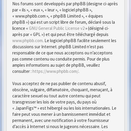
Nos forums sont developpés par phpBB (designe ci-après
par « ils », « eux », « leur », « logiciel phpBB »,
« www.phpbb.com », « phpBB Limited », « équipes
phpBB ») qui est un script libre de forum, déclaré sous la
licence «
GNU General Public License v2
» (désigné ci-
après par « GPL ») et qui peut être téléchargé depuis
www.phpbb.com
. Le logiciel phpBB facilite seulement les
discussions sur Internet. phpBB Limited n’est pas
responsable de ce que nous acceptons ou n’acceptons
pas comme contenu ou conduite permis. Pour de plus
amples informations au sujet de phpBB, veuillez
consulter :
https://www.phpbb.com/
.
Vous acceptez de ne pas publier de contenu abusif,
obscène, vulgaire, diffamatoire, choquant, menaçant, à
caractère sexuel ou tout autre contenu qui peut
transgresser les lois de votre pays, du pays où
« JapanFigs™ » est hébergé ou les lois internationales. Le
faire peut vous mener à un bannissement immédiat et
permanent, avec une notification à votre fournisseur
d’accès à Internet si nous le jugeons nécessaire. Les