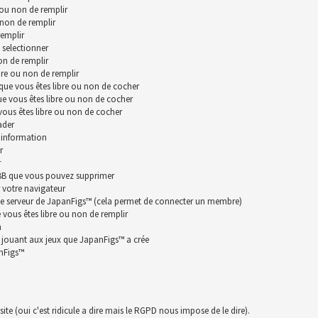
 ou non de remplir
 non de remplir
remplir
 selectionner
on de remplir
bre ou non de remplir
que vous êtes libre ou non de cocher
ue vous êtes libre ou non de cocher
vous êtes libre ou non de cocher
ader
 information
r
r
hpBB que vous pouvez supprimer
 votre navigateur
le serveur de JapanFigs™ (cela permet de connecter un membre)
vous êtes libre ou non de remplir
n
n jouant aux jeux que JapanFigs™ a crée
anFigs™
te (oui c'est ridicule a dire mais le RGPD nous impose de le dire).