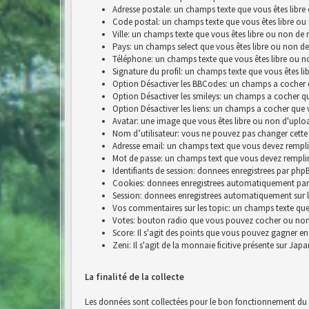
Adresse postale: un champs texte que vous êtes libre
Code postal: un champs texte que vous êtes libre ou
Ville: un champs texte que vous êtes libre ou non de 
Pays: un champs select que vous êtes libre ou non de
Téléphone: un champs texte que vous êtes libre ou n
Signature du profil: un champs texte que vous êtes li
Option Désactiver les BBCodes: un champs a cocher 
Option Désactiver les smileys: un champs a cocher q
Option Désactiver les liens: un champs a cocher que 
Avatar: une image que vous êtes libre ou non d'uplo
Nom d’utilisateur: vous ne pouvez pas changer cette
Adresse email: un champs text que vous devez rempli
Mot de passe: un champs text que vous devez rempli
Identifiants de session: donnees enregistrees par p
Cookies: donnees enregistrees automatiquement par
Session: donnees enregistrees automatiquement sur 
Vos commentaires sur les topic: un champs texte que 
Votes: bouton radio que vous pouvez cocher ou no
Score: Il s'agit des points que vous pouvez gagner e
Zeni: Il s'agit de la monnaie ficitive présente sur Jap
La finalité de la collecte
Les données sont collectées pour le bon fonctionnement du si