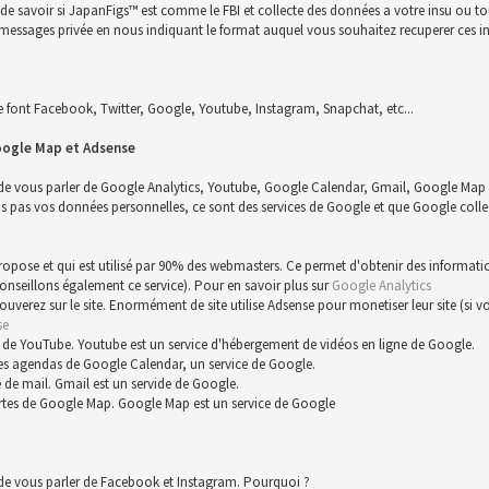
n de savoir si JapanFigs™ est comme le FBI et collecte des données a votre insu ou 
 un messages privée en nous indiquant le format auquel vous souhaitez recuperer ces i
font Facebook, Twitter, Google, Youtube, Instagram, Snapchat, etc...
oogle Map et Adsense
 de vous parler de Google Analytics, Youtube, Google Calendar, Gmail, Google Map 
s vos données personnelles, ce sont des services de Google et que Google collect
 propose et qui est utilisé par 90% des webmasters. Ce permet d'obtenir des informat
conseillons également ce service). Pour en savoir plus sur
Google Analytics
trouverez sur le site. Enormément de site utilise Adsense pour monetiser leur site (s
se
 de YouTube. Youtube est un service d'hébergement de vidéos en ligne de Google.
es agendas de Google Calendar, un service de Google.
 de mail. Gmail est un servide de Google.
rtes de Google Map. Google Map est un service de Google
 de vous parler de Facebook et Instagram. Pourquoi ?