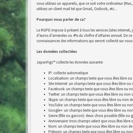
vous utilisez un appareils, que ce soit votre ordinateur (Ma
utilisez un client mail tel que Gmail, Outlook, etc...
Pourquoi nous parler de ca?
Le RGPD impose à présent à tous les services (sites internet, 
d’euros d’amendes ou 4% du chiffre d’affaires annuel. De ce fai
connaissances des informations qui seront collecté sur vous 
Les données collectées
JapanFigs™ collecte les données suivante:
IP: collecte automatique
Localisation: un champs texte que vous êtes libre ou
Site Internet: un champs texte que vous êtes libre ou
Facebook: un champs texte que vous êtes libre ou no
Twitter: un champs texte que vous êtes libre ou non 
Skype: un champs texte que vous êtes libre ou non de
YouTube: un champs texte que vous êtes libre ou non
Google+: un champs texte que vous êtes libre ou non
Genre (fille ou garcon): deux choix possible (fille ou 
Anniversaire: trois champs select que vous êtes libre
Nom: un champs texte que vous êtes libre ou non de 
Prénom: un champs texte que vous êtes libre ou non