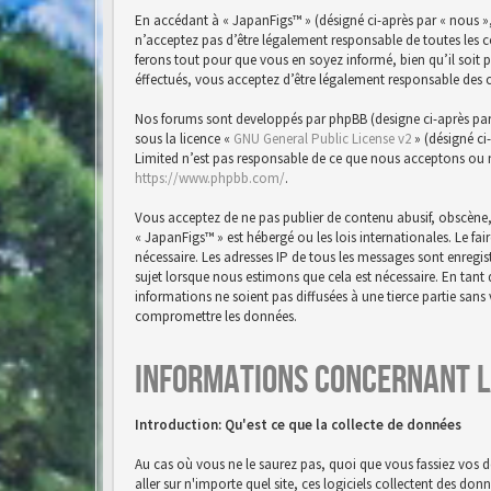
En accédant à « JapanFigs™ » (désigné ci-après par « nous »,
n’acceptez pas d’être légalement responsable de toutes les 
ferons tout pour que vous en soyez informé, bien qu’il soit 
éffectués, vous acceptez d’être légalement responsable des 
Nos forums sont developpés par phpBB (designe ci-après par « 
sous la licence «
GNU General Public License v2
» (désigné ci
Limited n’est pas responsable de ce que nous acceptons ou 
https://www.phpbb.com/
.
Vous acceptez de ne pas publier de contenu abusif, obscène,
« JapanFigs™ » est hébergé ou les lois internationales. Le f
nécessaire. Les adresses IP de tous les messages sont enreg
sujet lorsque nous estimons que cela est nécessaire. En tan
informations ne soient pas diffusées à une tierce partie san
compromettre les données.
Informations concernant l
Introduction: Qu'est ce que la collecte de données
Au cas où vous ne le saurez pas, quoi que vous fassiez vos d
aller sur n'importe quel site, ces logiciels collectent des do