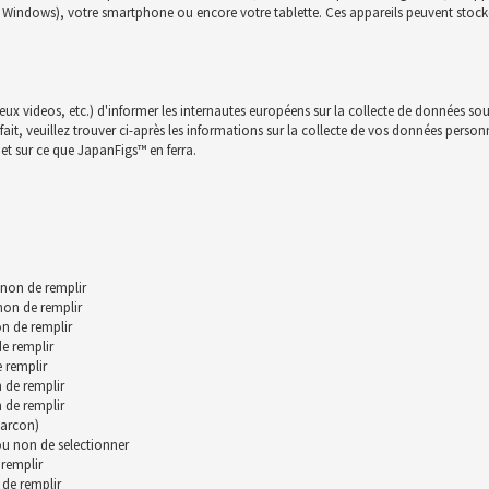
c, Windows), votre smartphone ou encore votre tablette. Ces appareils peuvent stocke
jeux videos, etc.) d'informer les internautes européens sur la collecte de données sou
t, veuillez trouver ci-après les informations sur la collecte de vos données personnll
et sur ce que JapanFigs™ en ferra.
 non de remplir
 non de remplir
n de remplir
de remplir
 remplir
 de remplir
 de remplir
garcon)
 ou non de selectionner
remplir
 de remplir