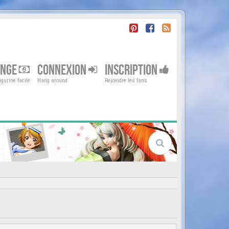
ENGE
CONNEXION
INSCRIPTION
gurine facile
Hang around
Rejoindre les fans