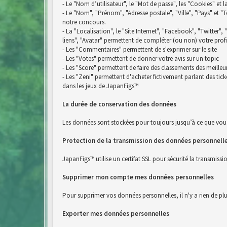
- Le "Nom d’utilisateur", le "Mot de passe", les "Cookies" et 
- Le "Nom", "Prénom", "Adresse postale", "Ville", "Pays" e
notre concours.
- La "Localisation", le "Site Internet", "Facebook", "Twitter",
liens", "Avatar" permettent de compléter (ou non) votre profi
- Les "Commentaires" permettent de s'exprimer sur le site
- Les "Votes" permettent de donner votre avis sur un topic
- Les "Score" permettent de faire des classements des meilleu
- Les "Zeni" permettent d'acheter fictivement parlant des ti
dans les jeux de JapanFigs™
La durée de conservation des données
Les données sont stockées pour toujours jusqu’à ce que vou
Protection de la transmission des données personnell
JapanFigs™ utilise un certifat SSL pour sécurité la transmiss
Supprimer mon compte mes données personnelles
Pour supprimer vos données personnelles, il n'y a rien de pl
Exporter mes données personnelles