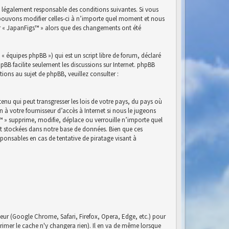
e légalement responsable des conditions suivantes. Si vous
s pouvons modifier celles-ci à n’importe quel moment et nous
ser « JapanFigs™ » alors que des changements ont été
« équipes phpBB ») qui est un script libre de forum, déclaré
phpBB facilite seulement les discussions sur Internet. phpBB
ns au sujet de phpBB, veuillez consulter :
nu qui peut transgresser les lois de votre pays, du pays où
à votre fournisseur d’accès à Internet si nous le jugeons
™ » supprime, modifie, déplace ou verrouille n’importe quel
nt stockées dans notre base de données. Bien que ces
ponsables en cas de tentative de piratage visant à
eur (Google Chrome, Safari, Firefox, Opera, Edge, etc.) pour
pprimer le cache n'y changera rien). Il en va de même lorsque