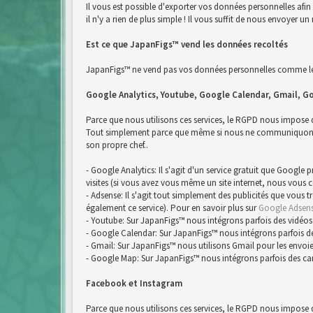
Il vous est possible d'exporter vos données personnelles afi
il n'y a rien de plus simple ! Il vous suffit de nous envoyer
Est ce que JapanFigs™ vend les données recoltés
JapanFigs™ ne vend pas vos données personnelles comme le 
Google Analytics, Youtube, Google Calendar, Gmail, G
Parce que nous utilisons ces services, le RGPD nous impose
Tout simplement parce que même si nous ne communiquons pa
son propre chef..
- Google Analytics: Il s'agit d'un service gratuit que Google
visites (si vous avez vous même un site internet, nous vous 
- Adsense: Il s'agit tout simplement des publicités que vous 
également ce service). Pour en savoir plus sur
Google Adsen
- Youtube: Sur JapanFigs™ nous intégrons parfois des vidéos
- Google Calendar: Sur JapanFigs™ nous intégrons parfois d
- Gmail: Sur JapanFigs™ nous utilisons Gmail pour les envoie
- Google Map: Sur JapanFigs™ nous intégrons parfois des ca
Facebook et Instagram
Parce que nous utilisons ces services, le RGPD nous impose