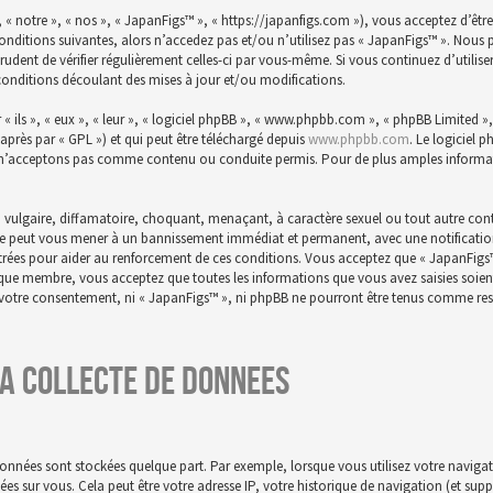
 « notre », « nos », « JapanFigs™ », « https://japanfigs.com »), vous acceptez d’êtr
conditions suivantes, alors n’accedez pas et/ou n’utilisez pas « JapanFigs™ ». Nou
prudent de vérifier régulièrement celles-ci par vous-même. Si vous continuez d’utili
conditions découlant des mises à jour et/ou modifications.
ils », « eux », « leur », « logiciel phpBB », « www.phpbb.com », « phpBB Limited », 
-après par « GPL ») et qui peut être téléchargé depuis
www.phpbb.com
. Le logiciel 
n’acceptons pas comme contenu ou conduite permis. Pour de plus amples informatio
 vulgaire, diffamatoire, choquant, menaçant, à caractère sexuel ou tout autre conte
aire peut vous mener à un bannissement immédiat et permanent, avec une notification 
istrées pour aider au renforcement de ces conditions. Vous acceptez que « JapanFigs
t que membre, vous acceptez que toutes les informations que vous avez saisies soie
s votre consentement, ni « JapanFigs™ », ni phpBB ne pourront être tenus comme res
a collecte de donnees
onnées sont stockées quelque part. Par exemple, lorsque vous utilisez votre navigat
nnées sur vous. Cela peut être votre adresse IP, votre historique de navigation (et su