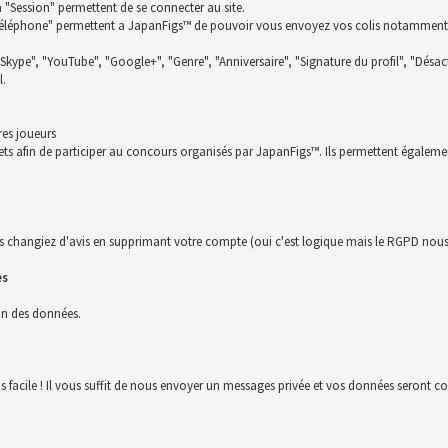
la "Session" permettent de se connecter au site.
t "Téléphone" permettent a JapanFigs™ de pouvoir vous envoyez vos colis notamment
 "Skype", "YouTube", "Google+", "Genre", "Anniversaire", "Signature du profil", "Désact
l.
res joueurs
ckets afin de participer au concours organisés par JapanFigs™. Ils permettent égalem
s changiez d'avis en supprimant votre compte (oui c'est logique mais le RGPD nous 
es
ion des données.
us facile ! Il vous suffit de nous envoyer un messages privée et vos données seront