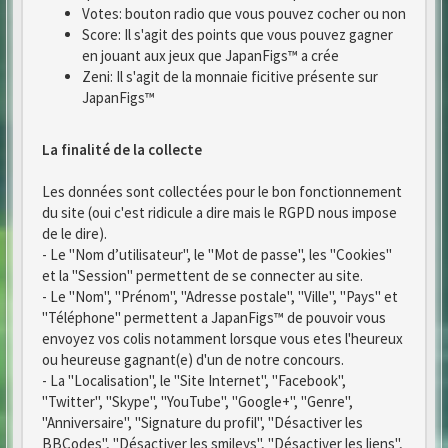
Votes: bouton radio que vous pouvez cocher ou non
Score: Il s'agit des points que vous pouvez gagner
en jouant aux jeux que JapanFigs™ a crée
Zeni: Il s'agit de la monnaie ficitive présente sur
JapanFigs™
La finalité de la collecte
Les données sont collectées pour le bon fonctionnement
du site (oui c'est ridicule a dire mais le RGPD nous impose
de le dire).
- Le "Nom d’utilisateur", le "Mot de passe", les "Cookies"
et la "Session" permettent de se connecter au site.
- Le "Nom", "Prénom", "Adresse postale", "Ville", "Pays" et
"Téléphone" permettent a JapanFigs™ de pouvoir vous
envoyez vos colis notamment lorsque vous etes l'heureux
ou heureuse gagnant(e) d'un de notre concours.
- La "Localisation", le "Site Internet", "Facebook",
"Twitter", "Skype", "YouTube", "Google+", "Genre",
"Anniversaire", "Signature du profil", "Désactiver les
BBCodes", "Désactiver les smileys", "Désactiver les liens",