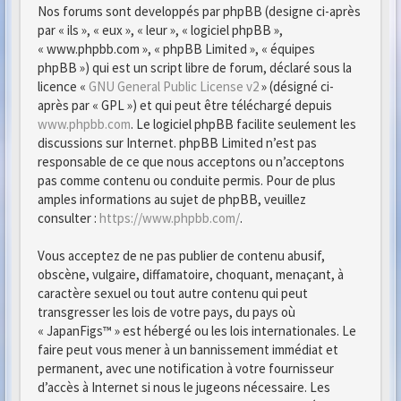
Nos forums sont developpés par phpBB (designe ci-après
par « ils », « eux », « leur », « logiciel phpBB »,
« www.phpbb.com », « phpBB Limited », « équipes
phpBB ») qui est un script libre de forum, déclaré sous la
licence «
GNU General Public License v2
» (désigné ci-
après par « GPL ») et qui peut être téléchargé depuis
www.phpbb.com
. Le logiciel phpBB facilite seulement les
discussions sur Internet. phpBB Limited n’est pas
responsable de ce que nous acceptons ou n’acceptons
pas comme contenu ou conduite permis. Pour de plus
amples informations au sujet de phpBB, veuillez
consulter :
https://www.phpbb.com/
.
Vous acceptez de ne pas publier de contenu abusif,
obscène, vulgaire, diffamatoire, choquant, menaçant, à
caractère sexuel ou tout autre contenu qui peut
transgresser les lois de votre pays, du pays où
« JapanFigs™ » est hébergé ou les lois internationales. Le
faire peut vous mener à un bannissement immédiat et
permanent, avec une notification à votre fournisseur
d’accès à Internet si nous le jugeons nécessaire. Les