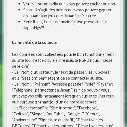
Votes: bouton radio que vous pouvez cocher ou non
Score: Il s'agit des points que vous pouvez gagner
en jouant aux jeux que JapanFigs™ a crée
Zeni: Il s'agit de la monnaie ficitive présente sur
JapanFigs™
La finalité de la collecte
Les données sont collectées pour le bon fonctionnement
du site (oui c'est ridicule a dire mais le RGPD nous impose
de le dire).
- Le "Nom d’utilisateur", le "Mot de passe", les "Cookies"
et la "Session" permettent de se connecter au site.
- Le "Nom", "Prénom", "Adresse postale", "Ville", "Pays" et
"Téléphone" permettent a JapanFigs™ de pouvoir vous
envoyez vos colis notamment lorsque vous etes l'heureux
ou heureuse gagnant(e) d'un de notre concours.
- La "Localisation", le "Site Internet", "Facebook",
"Twitter", "Skype", "YouTube", "Google+", "Genre",
"Anniversaire", "Signature du profil", "Désactiver les
BBCodes", "Désactiver les smileys", "Désactiver les liens",