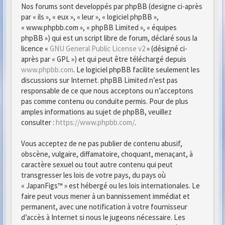
Nos forums sont developpés par phpBB (designe ci-après
par « ils », « eux », « leur », « logiciel phpBB »,
« www.phpbb.com », « phpBB Limited », « équipes
phpBB ») qui est un script libre de forum, déclaré sous la
licence «
GNU General Public License v2
» (désigné ci-
après par « GPL ») et qui peut être téléchargé depuis
www.phpbb.com
. Le logiciel phpBB facilite seulement les
discussions sur Internet. phpBB Limited n’est pas
responsable de ce que nous acceptons ou n’acceptons
pas comme contenu ou conduite permis. Pour de plus
amples informations au sujet de phpBB, veuillez
consulter :
https://www.phpbb.com/
.
Vous acceptez de ne pas publier de contenu abusif,
obscène, vulgaire, diffamatoire, choquant, menaçant, à
caractère sexuel ou tout autre contenu qui peut
transgresser les lois de votre pays, du pays où
« JapanFigs™ » est hébergé ou les lois internationales. Le
faire peut vous mener à un bannissement immédiat et
permanent, avec une notification à votre fournisseur
d’accès à Internet si nous le jugeons nécessaire. Les