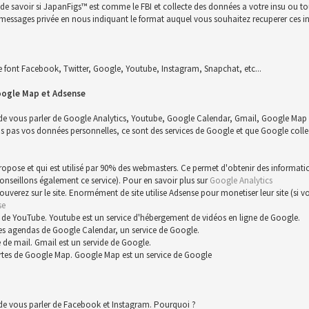
n de savoir si JapanFigs™ est comme le FBI et collecte des données a votre insu ou 
 un messages privée en nous indiquant le format auquel vous souhaitez recuperer ces i
font Facebook, Twitter, Google, Youtube, Instagram, Snapchat, etc...
oogle Map et Adsense
 de vous parler de Google Analytics, Youtube, Google Calendar, Gmail, Google Map 
s vos données personnelles, ce sont des services de Google et que Google collect
 propose et qui est utilisé par 90% des webmasters. Ce permet d'obtenir des informat
conseillons également ce service). Pour en savoir plus sur
Google Analytics
trouverez sur le site. Enormément de site utilise Adsense pour monetiser leur site (s
se
 de YouTube. Youtube est un service d'hébergement de vidéos en ligne de Google.
es agendas de Google Calendar, un service de Google.
 de mail. Gmail est un servide de Google.
rtes de Google Map. Google Map est un service de Google
 de vous parler de Facebook et Instagram. Pourquoi ?