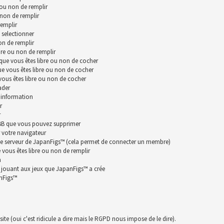
 ou non de remplir
 non de remplir
remplir
 selectionner
on de remplir
bre ou non de remplir
que vous êtes libre ou non de cocher
ue vous êtes libre ou non de cocher
vous êtes libre ou non de cocher
ader
 information
r
r
hpBB que vous pouvez supprimer
 votre navigateur
le serveur de JapanFigs™ (cela permet de connecter un membre)
vous êtes libre ou non de remplir
n
n jouant aux jeux que JapanFigs™ a crée
anFigs™
te (oui c'est ridicule a dire mais le RGPD nous impose de le dire).