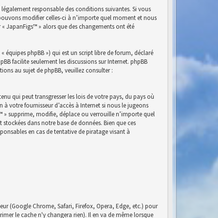
e légalement responsable des conditions suivantes. Si vous
s pouvons modifier celles-ci à n’importe quel moment et nous
ser « JapanFigs™ » alors que des changements ont été
« équipes phpBB ») qui est un script libre de forum, déclaré
phpBB facilite seulement les discussions sur Internet. phpBB
ns au sujet de phpBB, veuillez consulter :
nu qui peut transgresser les lois de votre pays, du pays où
à votre fournisseur d’accès à Internet si nous le jugeons
™ » supprime, modifie, déplace ou verrouille n’importe quel
nt stockées dans notre base de données. Bien que ces
ponsables en cas de tentative de piratage visant à
eur (Google Chrome, Safari, Firefox, Opera, Edge, etc.) pour
pprimer le cache n'y changera rien). Il en va de même lorsque