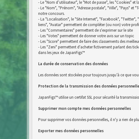
- Le "Nom d’utilisateur", le "Mot de passe", les "Cookies" et 
- Le "Nom", "Prénom", "Adresse postale", "Ville", "Pays" e
notre concours.
- La "Localisation", le "Site Internet", "Facebook", "Twitter",
liens", "Avatar" permettent de compléter (ou non) votre profi
- Les "Commentaires" permettent de s'exprimer sur le site
- Les "Votes" permettent de donner votre avis sur un topic
- Les "Score" permettent de faire des classements des meilleu
- Les "Zeni" permettent d'acheter fictivement parlant des ti
dans les jeux de JapanFigs™
La durée de conservation des données
Les données sont stockées pour toujours jusqu’à ce que vou
Protection de la transmission des données personnell
JapanFigs™ utilise un certifat SSL pour sécurité la transmiss
Supprimer mon compte mes données personnelles
Pour supprimer vos données personnelles, il n'y a rien de pl
Exporter mes données personnelles