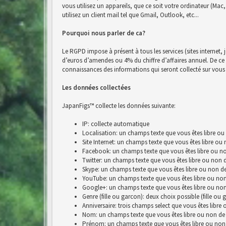
vous utilisez un appareils, que ce soit votre ordinateur (Ma
utilisez un client mail tel que Gmail, Outlook, etc...
Pourquoi nous parler de ca?
Le RGPD impose à présent à tous les services (sites internet, 
d’euros d’amendes ou 4% du chiffre d’affaires annuel. De ce fai
connaissances des informations qui seront collecté sur vous 
Les données collectées
JapanFigs™ collecte les données suivante:
IP: collecte automatique
Localisation: un champs texte que vous êtes libre ou
Site Internet: un champs texte que vous êtes libre ou
Facebook: un champs texte que vous êtes libre ou no
Twitter: un champs texte que vous êtes libre ou non 
Skype: un champs texte que vous êtes libre ou non de
YouTube: un champs texte que vous êtes libre ou non
Google+: un champs texte que vous êtes libre ou non
Genre (fille ou garcon): deux choix possible (fille ou 
Anniversaire: trois champs select que vous êtes libre
Nom: un champs texte que vous êtes libre ou non de 
Prénom: un champs texte que vous êtes libre ou non