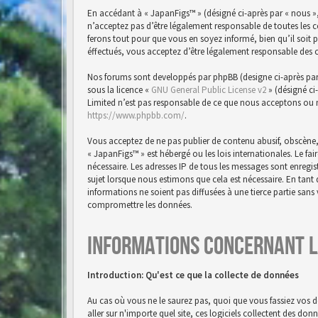
En accédant à « JapanFigs™ » (désigné ci-après par « nous »,
n’acceptez pas d’être légalement responsable de toutes les 
ferons tout pour que vous en soyez informé, bien qu’il soit 
éffectués, vous acceptez d’être légalement responsable des 
Nos forums sont developpés par phpBB (designe ci-après par « 
sous la licence «
GNU General Public License v2
» (désigné ci
Limited n’est pas responsable de ce que nous acceptons ou 
https://www.phpbb.com/
.
Vous acceptez de ne pas publier de contenu abusif, obscène,
« JapanFigs™ » est hébergé ou les lois internationales. Le f
nécessaire. Les adresses IP de tous les messages sont enreg
sujet lorsque nous estimons que cela est nécessaire. En tan
informations ne soient pas diffusées à une tierce partie san
compromettre les données.
Informations concernant l
Introduction: Qu'est ce que la collecte de données
Au cas où vous ne le saurez pas, quoi que vous fassiez vos d
aller sur n'importe quel site, ces logiciels collectent des do