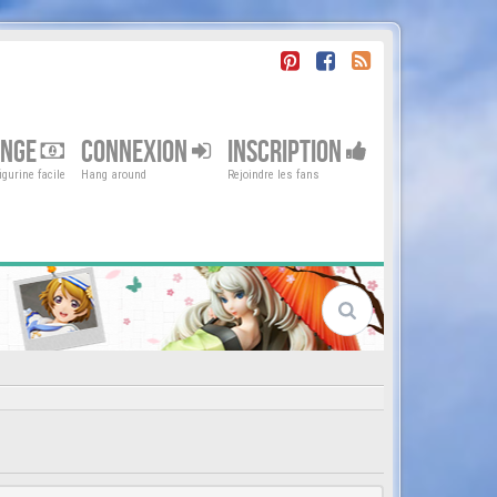
ENGE
CONNEXION
INSCRIPTION
gurine facile
Hang around
Rejoindre les fans