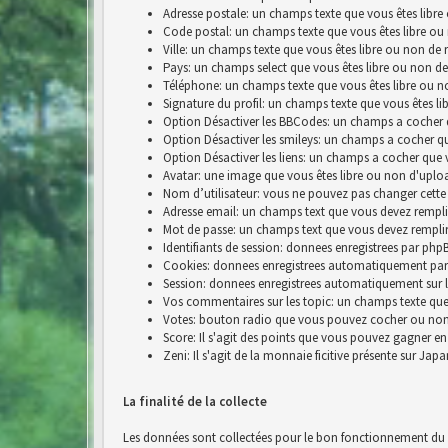
Adresse postale: un champs texte que vous êtes libre
Code postal: un champs texte que vous êtes libre ou
Ville: un champs texte que vous êtes libre ou non de 
Pays: un champs select que vous êtes libre ou non de
Téléphone: un champs texte que vous êtes libre ou n
Signature du profil: un champs texte que vous êtes li
Option Désactiver les BBCodes: un champs a cocher 
Option Désactiver les smileys: un champs a cocher q
Option Désactiver les liens: un champs a cocher que 
Avatar: une image que vous êtes libre ou non d'uplo
Nom d’utilisateur: vous ne pouvez pas changer cette
Adresse email: un champs text que vous devez rempli
Mot de passe: un champs text que vous devez rempli
Identifiants de session: donnees enregistrees par p
Cookies: donnees enregistrees automatiquement par
Session: donnees enregistrees automatiquement sur 
Vos commentaires sur les topic: un champs texte que 
Votes: bouton radio que vous pouvez cocher ou no
Score: Il s'agit des points que vous pouvez gagner e
Zeni: Il s'agit de la monnaie ficitive présente sur Jap
La finalité de la collecte
Les données sont collectées pour le bon fonctionnement du si