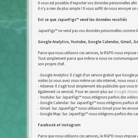
Il vous est possible d'exporter vos données personnelles afi
il n'y a rien de plus simple ! Il vous suffit de nous envoyer
Est ce que JapanFigs™ vend les données recoltés
JapanFigs™ ne vend pas vos données personnelles comme le 
Google Analytics, Youtube, Google Calendar, Gmail, G
Parce que nous utilisons ces services, le RGPD nous impose
Tout simplement parce que même si nous ne communiquons pa
son propre chef..
- Google Analytics: Il s'agit d'un service gratuit que Google
visites (si vous avez vous même un site internet, nous vous 
- Adsense: Il s'agit tout simplement des publicités que vous 
également ce service). Pour en savoir plus sur
Google Adsen
- Youtube: Sur JapanFigs™ nous intégrons parfois des vidéos
- Google Calendar: Sur JapanFigs™ nous intégrons parfois d
- Gmail: Sur JapanFigs™ nous utilisons Gmail pour les envoie
- Google Map: Sur JapanFigs™ nous intégrons parfois des ca
Facebook et Instagram
Parce que nous utilisons ces services, le RGPD nous impose