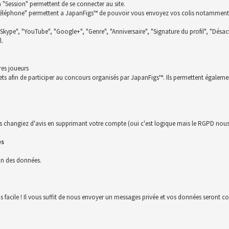
la "Session" permettent de se connecter au site.
t "Téléphone" permettent a JapanFigs™ de pouvoir vous envoyez vos colis notamment
 "Skype", "YouTube", "Google+", "Genre", "Anniversaire", "Signature du profil", "Désact
l.
res joueurs
ckets afin de participer au concours organisés par JapanFigs™. Ils permettent égalem
s changiez d'avis en supprimant votre compte (oui c'est logique mais le RGPD nous 
es
ion des données.
us facile ! Il vous suffit de nous envoyer un messages privée et vos données seront