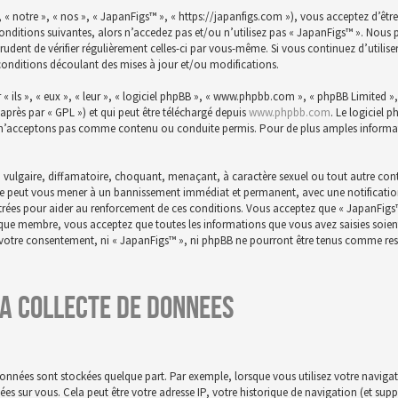
 « notre », « nos », « JapanFigs™ », « https://japanfigs.com »), vous acceptez d’êtr
conditions suivantes, alors n’accedez pas et/ou n’utilisez pas « JapanFigs™ ». Nou
prudent de vérifier régulièrement celles-ci par vous-même. Si vous continuez d’utili
conditions découlant des mises à jour et/ou modifications.
ils », « eux », « leur », « logiciel phpBB », « www.phpbb.com », « phpBB Limited », 
-après par « GPL ») et qui peut être téléchargé depuis
www.phpbb.com
. Le logiciel 
n’acceptons pas comme contenu ou conduite permis. Pour de plus amples informatio
 vulgaire, diffamatoire, choquant, menaçant, à caractère sexuel ou tout autre conte
aire peut vous mener à un bannissement immédiat et permanent, avec une notification 
istrées pour aider au renforcement de ces conditions. Vous acceptez que « JapanFigs
t que membre, vous acceptez que toutes les informations que vous avez saisies soie
s votre consentement, ni « JapanFigs™ », ni phpBB ne pourront être tenus comme res
a collecte de donnees
onnées sont stockées quelque part. Par exemple, lorsque vous utilisez votre navigat
nnées sur vous. Cela peut être votre adresse IP, votre historique de navigation (et su