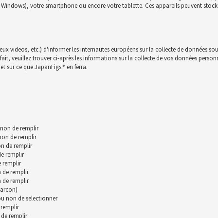
c, Windows), votre smartphone ou encore votre tablette. Ces appareils peuvent stocke
jeux videos, etc.) d'informer les internautes européens sur la collecte de données sou
t, veuillez trouver ci-après les informations sur la collecte de vos données personnll
et sur ce que JapanFigs™ en ferra.
 non de remplir
 non de remplir
n de remplir
de remplir
 remplir
 de remplir
 de remplir
garcon)
 ou non de selectionner
remplir
 de remplir