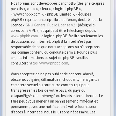
Nos forums sont developpés par phpBB (designe ci-après
par « ils », « eux », « leur », « logiciel phpBB »,
« www.phpbb.com », « phpBB Limited », « équipes
phpBB ») qui est un script libre de forum, déclaré sous la
licence «
GNU General Public License v2
» (désigné ci-
après par « GPL ») et qui peut être téléchargé depuis
www.phpbb.com
. Le logiciel phpBB facilite seulement les
discussions sur Internet. phpBB Limited n’est pas
responsable de ce que nous acceptons ou n’acceptons
pas comme contenu ou conduite permis. Pour de plus
amples informations au sujet de phpBB, veuillez
consulter :
https://www.phpbb.com/
.
Vous acceptez de ne pas publier de contenu abusif,
obscène, vulgaire, diffamatoire, choquant, menaçant, à
caractère sexuel ou tout autre contenu qui peut
transgresser les lois de votre pays, du pays où
« JapanFigs™ » est hébergé ou les lois internationales. Le
faire peut vous mener à un bannissement immédiat et
permanent, avec une notification à votre fournisseur
d’accès à Internet si nous le jugeons nécessaire. Les