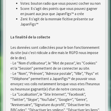
Votes: bouton radio que vous pouvez cocher ou non
Score: Il s'agit des points que vous pouvez gagner
en jouant aux jeux que JapanFigs™ a crée
Zeni: Il s'agit de la monnaie ficitive présente sur
JapanFigs™
La finalité de la collecte
Les données sont collectées pour le bon fonctionnement
du site (oui c'est ridicule a dire mais le RGPD nous impose
de le dire).
- Le "Nom d’utilisateur", le "Mot de passe", les "Cookies"
et la "Session" permettent de se connecter au site.
- Le "Nom", "Prénom", "Adresse postale", "Ville", "Pays" et
"Téléphone" permettent a JapanFigs™ de pouvoir vous
envoyez vos colis notamment lorsque vous etes l'heureux
ou heureuse gagnant(e) d'un de notre concours.
- La "Localisation", le "Site Internet", "Facebook",
"Twitter", "Skype", "YouTube", "Google+", "Genre",
"Anniversaire", "Signature du profil", "Désactiver les
BBCodes", "Désactiver les smileys", "Désactiver les liens",