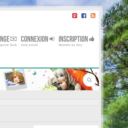
ENGE
CONNEXION
INSCRIPTION
gurine facile
Hang around
Rejoindre les fans