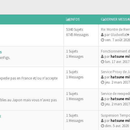
INFOS
DERNIER MESSA
5340 Sujets
Re: Montre de Re
6745 Messages
par
Gladwella
ven. 7 août 2026
1 Sujets
Fonctionnement d
s
1 Messages
par
hatsune mi
anFigs.
lun. 17 avr. 2017
1 Sujets
Service Proxy de 
1 Messages
par
hatsune mi
xpedie pas en France et/ou n'accepte
jeu. 2 mars 2017
1 Sujets
Service de reexped
1 Messages
par
hatsune mi
ibles au Japon mais vous n'avez pas
jeu. 2 mars 2017
1 Sujets
Suspension Tempo
x
1 Messages
par
hatsune mi
dim. 5 avr. 2020 