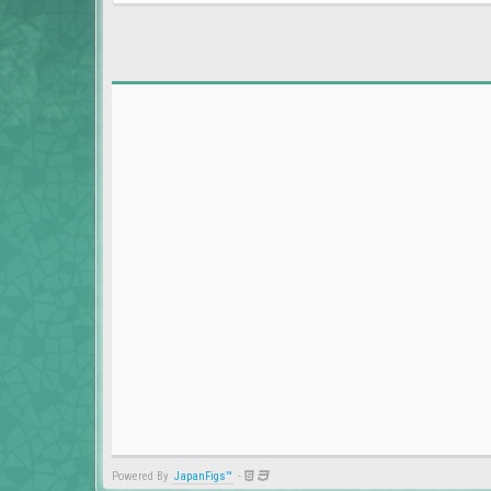
Powered By
JapanFigs™
-