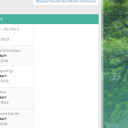
Marquer tous les sous-forums comme lus
GE
m – Re:Zero k…
 09:23
e la boutique…
ku
 23:41
JapanFigs
ku
 03:02
ition
ku
 00:19
raire Des Ser…
ku
23:01