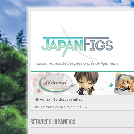
La communauté des passionnés de figurines !
Home
Services JapanFigs
Nous sommes le dim. 9 août 2026 13:54
SERVICES JAPANFIGS