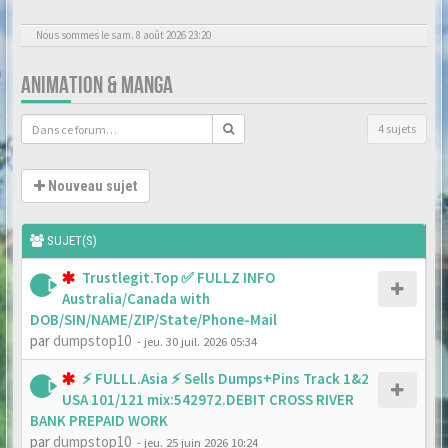
Nous sommes le sam. 8 août 2026 23:20
ANIMATION & MANGA
4 sujets
Nouveau sujet
SUJET(S)
Trustlegit.Top ✅ FULLZ INFO
Australia/Canada with
DOB/SIN/NAME/ZIP/State/Phone-Mail
par
dumpstop10
- jeu. 30 juil. 2026 05:34
⚡ FULLL.Asia ⚡ Sells Dumps+Pins Track 1&2
USA 101/121 mix:542972.DEBIT CROSS RIVER
BANK PREPAID WORK
par
dumpstop10
- jeu. 25 juin 2026 10:24