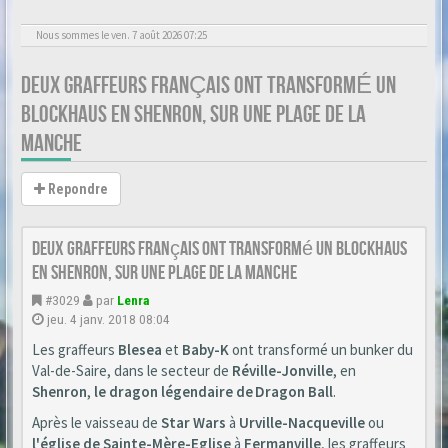
Nous sommes le ven. 7 août 2026 07:25
DEUX GRAFFEURS FRANÇAIS ONT TRANSFORMÉ UN
BLOCKHAUS EN SHENRON, SUR UNE PLAGE DE LA
MANCHE
Repondre
Deux graffeurs français ont transformé un blockhaus
en Shenron, sur une plage de la Manche
#3029
par
Lenra
jeu. 4 janv. 2018 08:04
Les graffeurs
Blesea
et
Baby-K
ont transformé un bunker du
Val-de-Saire, dans le secteur de
Réville-Jonville
, en
Shenron
,
le dragon légendaire de Dragon Ball
.
Après le vaisseau de
Star Wars
à
Urville-Nacqueville
ou
l'église de Sainte-Mère-Eglise
à
Fermanville
, les graffeurs