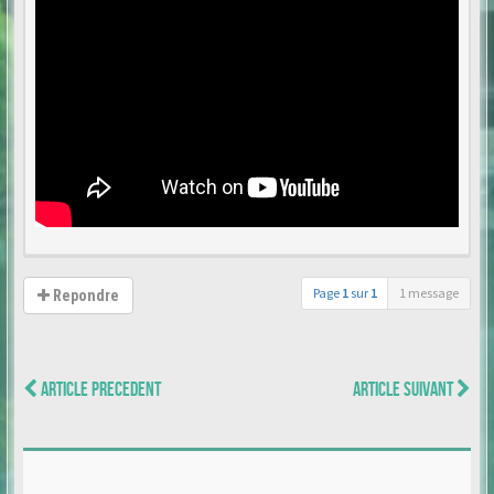
Page
1
sur
1
1 message
Repondre
ARTICLE PRECEDENT
ARTICLE SUIVANT