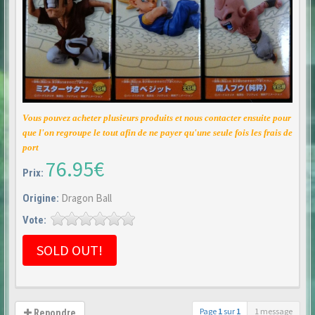
Vous pouvez acheter plusieurs produits et nous contacter ensuite pour
que l'on regroupe le tout afin de ne payer qu'une seule fois les frais de
port
76.95€
Prix:
Dragon Ball
Origine:
Vote:
SOLD OUT!
Page
1
sur
1
1 message
Repondre