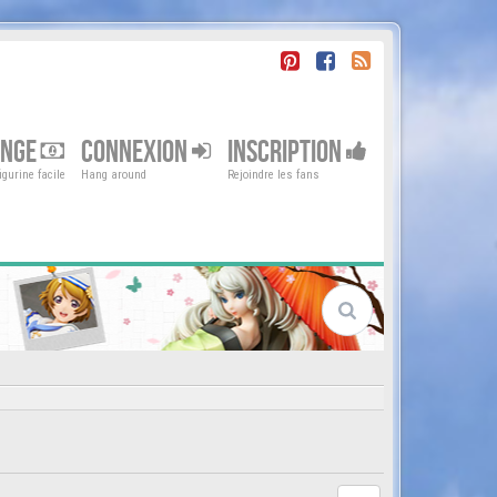
ENGE
CONNEXION
INSCRIPTION
gurine facile
Hang around
Rejoindre les fans