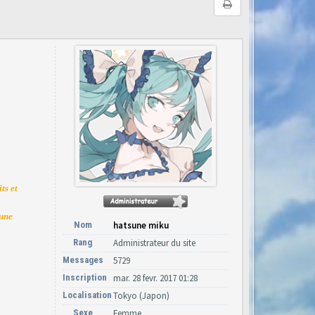
ts et
'une
Nom
hatsune miku
Rang
Administrateur du site
Messages
5729
Inscription
mar. 28 fevr. 2017 01:28
Localisation
Tokyo (Japon)
Sexe
Femme