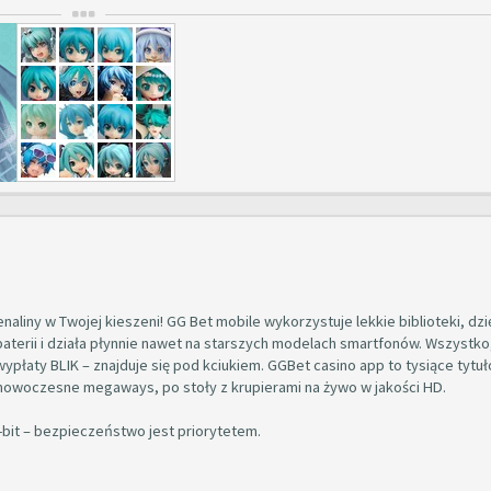
naliny w Twojej kieszeni! GG Bet mobile wykorzystuje lekkie biblioteki, dzi
 baterii i działa płynnie nawet na starszych modelach smartfonów. Wszystko
wypłaty BLIK – znajduje się pod kciukiem. GGBet casino app to tysiące tytu
nowoczesne megaways, po stoły z krupierami na żywo w jakości HD.
bit – bezpieczeństwo jest priorytetem.