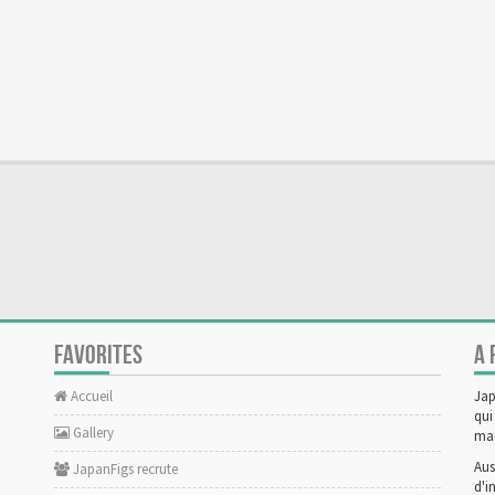
FAVORITES
A 
Accueil
Jap
qui
Gallery
man
Aus
JapanFigs recrute
d'i