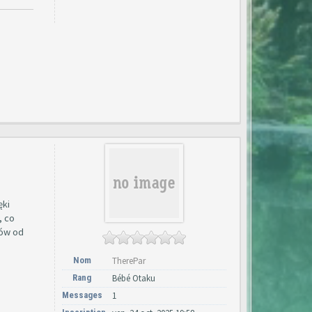
ęki
, co
łów od
Nom
TherePar
Rang
Bébé Otaku
Messages
1