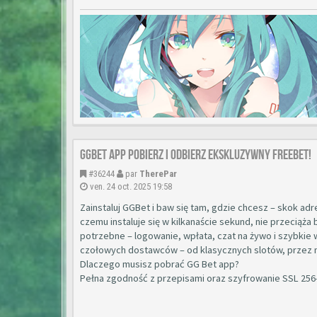
GGBet App Pobierz i Odbierz Ekskluzywny Freebet!
#36244
par
TherePar
ven. 24 oct. 2025 19:58
Zainstaluj GGBet i baw się tam, gdzie chcesz – skok adre
czemu instaluje się w kilkanaście sekund, nie przeciąża
potrzebne – logowanie, wpłata, czat na żywo i szybkie 
czołowych dostawców – od klasycznych slotów, przez 
Dlaczego musisz pobrać GG Bet app?
Pełna zgodność z przepisami oraz szyfrowanie SSL 256-