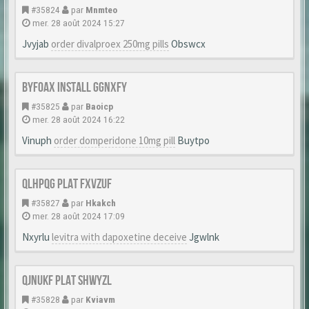
#35824
par
Mnmteo
mer. 28 août 2024 15:27
Jvyjab
order divalproex 250mg pills
Obswcx
Byfoax Install Ggnxfy
#35825
par
Baoicp
mer. 28 août 2024 16:22
Vinuph
order domperidone 10mg pill
Buytpo
Qlhpqg Plat Fxvzuf
#35827
par
Hkakch
mer. 28 août 2024 17:09
Nxyrlu
levitra with dapoxetine deceive
Jgwlnk
Qjnukf Plat Shwyzl
#35828
par
Kviavm