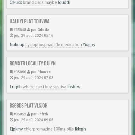
Clkuxx
brand cialis maybe
Iqudtk
Halhyi Plat Tdhvwa
#35848
par
Gdqtlz
jeu. 29 août 2024 05:16
Nbkdup
cyclophosphamide medication
Yiugny
Rqmxtr Locality Djjiyn
#35850
par
Pbawke
jeu. 29 août 2024 07:03
Luqrih
where can i buy sustiva
Ihsbtw
Bsgbds Plat Vlsjoh
#35852
par
Fhfrth
jeu. 29 août 2024 09:05
Ejpkmy
chlorpromazine 100mg pills
Iklxgh