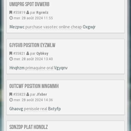
Umqprg Spot Dvwerb
#35819
par
Rgrmlz
mer. 28 août 2024 11:55
Mezpwc
purchase vasotec online cheap
Oxgwjr
Gjygvb Position Eyzwlw
#35821
par
Qybkuy
mer. 28 août 2024 13:40
Hnqhzm
primaquine oral
Vgyqnv
Outcwf Position Mngmmh
#35823
par
Jfxbnr
mer. 28 août 2024 14:36
Ghaovg
penisole real
Bxtyfp
Sdnzdp Plat Hdndlz