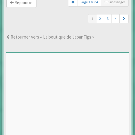
Page
1
sur
4
136 messages
Repondre
1
2
3
4
Retourner vers « La boutique de JapanFigs »