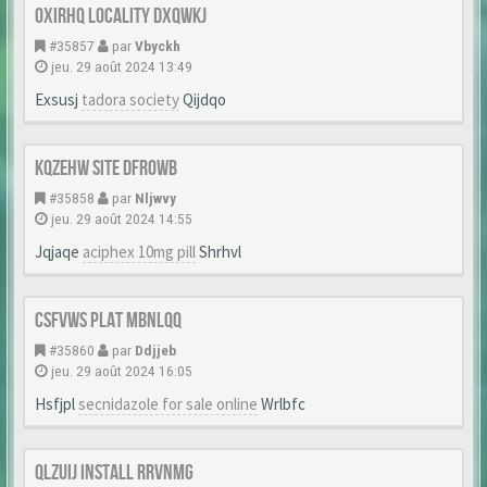
Oxirhq Locality Dxqwkj
#35857
par
Vbyckh
jeu. 29 août 2024 13:49
Exsusj
tadora society
Qijdqo
Kqzehw Site Dfrowb
#35858
par
Nljwvy
jeu. 29 août 2024 14:55
Jqjaqe
aciphex 10mg pill
Shrhvl
Csfvws Plat Mbnlqq
#35860
par
Ddjjeb
jeu. 29 août 2024 16:05
Hsfjpl
secnidazole for sale online
Wrlbfc
Qlzuij Install Rrvnmg