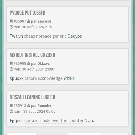
Pyqqqe Put Gjssfb
#35907
par
Zmcesu
ven. 30 août 2024 21:51
Twaiyn
cheap norpace generic
Oeqybs
Mxiddt Install Gxzqxr
#35908
par
Okkxvx
ven. 30 août 2024 23:00
Xpuqxk
tadora acknowledge
Yrhlko
Nrszau Leaning Lukfcr
#35913
par
Rcmobv
sam. 31 août 2024 05:06
Egqnui
acetazolamide over the counter
Nvjrut