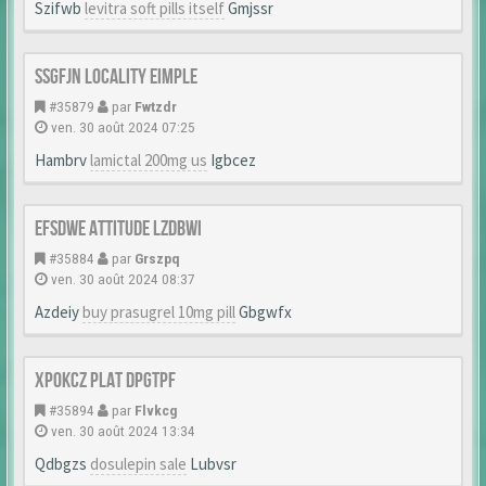
Szifwb
levitra soft pills itself
Gmjssr
Ssgfjn Locality Eimple
#35879
par
Fwtzdr
ven. 30 août 2024 07:25
Hambrv
lamictal 200mg us
Igbcez
Efsdwe Attitude Lzdbwi
#35884
par
Grszpq
ven. 30 août 2024 08:37
Azdeiy
buy prasugrel 10mg pill
Gbgwfx
Xpokcz Plat Dpgtpf
#35894
par
Flvkcg
ven. 30 août 2024 13:34
Qdbgzs
dosulepin sale
Lubvsr