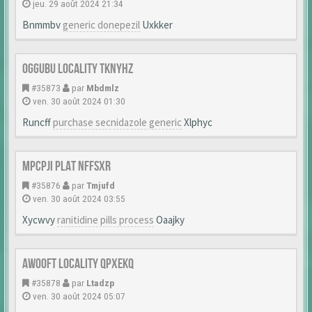
jeu. 29 août 2024 21:34
Bnmmbv
generic donepezil
Uxkker
Oggubu Locality Tknyhz
#35873
par
Mbdmlz
ven. 30 août 2024 01:30
Runcff
purchase secnidazole generic
Xlphyc
Mpcpji Plat Nffsxr
#35876
par
Tmjufd
ven. 30 août 2024 03:55
Xycwvy
ranitidine pills process
Oaajky
Awooft Locality Qpxekq
#35878
par
Ltadzp
ven. 30 août 2024 05:07