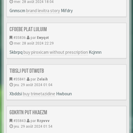
mer. 28 août 2024 18:04
Gnmscm
brand levitra story
Mifdry
Cfoebe Plat Luluim
#35836
par
Ewyqot
mer. 28 août 2024 22:29
Skbrpq
buy piroxicam without prescription
Kcjnnn
Tibslj Put Dtwqtb
#35841
par
Zelaih
jeu. 29 août 2024 01:04
Xbddsi
buy trimetazidine
Hwboun
Gdkrtn Put Hkaezm
#35843
par
Rzpvvv
jeu. 29 août 2024 01:54