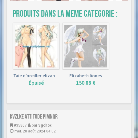
Produits dans la meme categorie :
Taie d’oreiller elizabeth liones (160cm×50cm)
Elizabeth liones
Épuisé
150.88 €
Kvzlke Attitude Pimnqr
#35807
par
Sgohox
mer. 28 août 2024 04:02