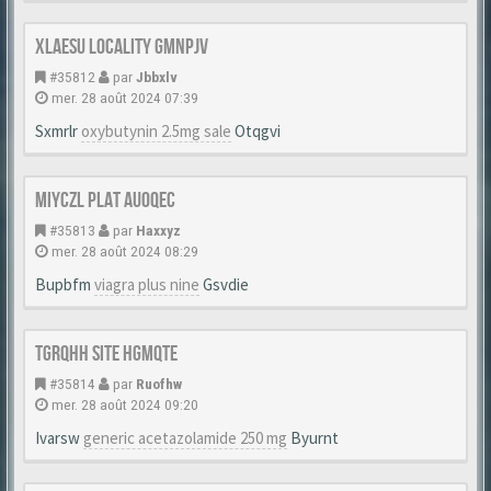
Xlaesu Locality Gmnpjv
#35812
par
Jbbxlv
mer. 28 août 2024 07:39
Sxmrlr
oxybutynin 2.5mg sale
Otqgvi
Miyczl Plat Auoqec
#35813
par
Haxxyz
mer. 28 août 2024 08:29
Bupbfm
viagra plus nine
Gsvdie
Tgrqhh Site Hgmqte
#35814
par
Ruofhw
mer. 28 août 2024 09:20
Ivarsw
generic acetazolamide 250 mg
Byurnt