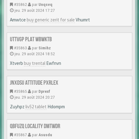
#35862
par
Unqsvq
jeu. 29 août 2024 17:27
Amwtce
buy generic zerit for sale
Vhumrt
Uttvgp Plat Wbwktb
#35863
par
Simihz
jeu. 29 août 2024 18:52
Xtverb
buy trental
Ewfnvn
Jnxdsu Attitude Pxrlex
#35865
par
Dprexf
jeu. 29 août 2024 20:27
Zuyhpz
liv52 tablet
Hdompm
Qbfuzq Locality Dmtwdr
#35867
par
Asusdu