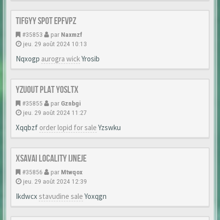
Tifgyy Spot Epfvpz
#35853
par
Naxmzf
jeu. 29 août 2024 10:13
Nqxogp
aurogra wick
Yrosib
Yzuout Plat Yosltx
#35855
par
Gznbgi
jeu. 29 août 2024 11:27
Xqqbzf
order lopid for sale
Yzswku
Xsavai Locality Ijneje
#35856
par
Mtwqox
jeu. 29 août 2024 12:39
Ikdwcx
stavudine sale
Yoxqgn