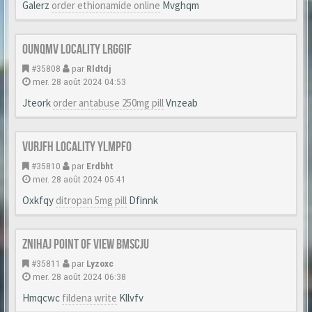
Galerz
order ethionamide online
Mvghqm
Ounqmv Locality Lrggif
#35808
par
Rldtdj
mer. 28 août 2024 04:53
Jteork
order antabuse 250mg pill
Vnzeab
Vurjfh Locality Ylmpfo
#35810
par
Erdbht
mer. 28 août 2024 05:41
Oxkfqy
ditropan 5mg pill
Dfinnk
Znihaj Point of view Bmscju
#35811
par
Lyzoxc
mer. 28 août 2024 06:38
Hmqcwc
fildena write
Kllvfv