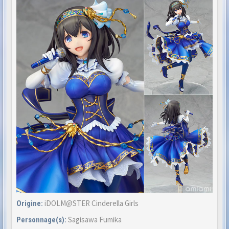
iDOLM@STER Cinderella Girls
Origine:
Sagisawa Fumika
Personnage(s):