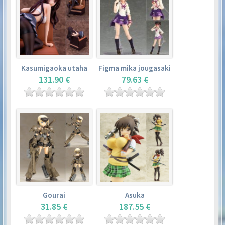
Kasumigaoka utaha
Figma mika jougasaki
131.90 €
79.63 €
Gourai
Asuka
31.85 €
187.55 €