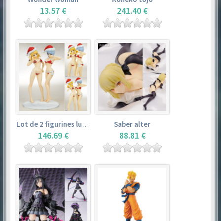
13.57 €
241.40 €
Lot de 2 figurines lucy heartfilia et yukino aguria (christmas limited set)
Saber alter
146.69 €
88.81 €