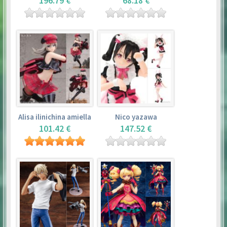
196.79 €
68.18 €
Alisa ilinichina amiella
Nico yazawa
101.42 €
147.52 €