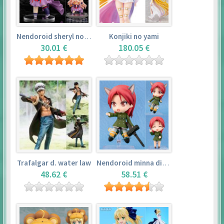
Nendoroid sheryl nome
Konjiki no yami
30.01 €
180.05 €
Trafalgar d. water law
Nendoroid minna dietlinde wilcke
48.62 €
58.51 €