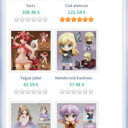
Guts
Ciel alencon
308.46 €
121.54 €
Yagyu jubei
Nendoroid kashiwazaki sena
43.59 €
37.98 €