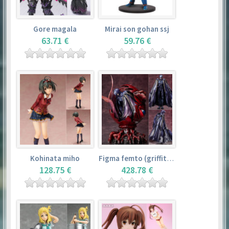
Gore magala
Mirai son gohan ssj
63.71 €
59.76 €
Kohinata miho
Figma femto (griffith) + l’oeuf du roi conquérant
128.75 €
428.78 €