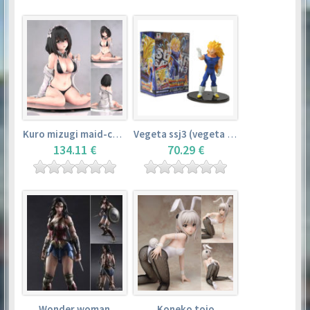
Kuro mizugi maid-chan
Vegeta ssj3 (vegeta super saiyan 3)
134.11 €
70.29 €
Wonder woman
Koneko tojo