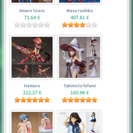
Amuro tooru
Maou rushiko
71.64 €
407.61 €
Homura
Takimoto hifumi
222.27 €
165.96 €