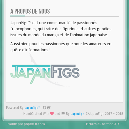
A PROPOS DE NOUS
JapanFigs™ est une communauté de passionnés
francophones, qui traite des figurines et autres goodies
issues du monde du manga et de l'animation japonaise.
Aussi bien pour les passionnés que pour les amateurs en
quête d'informations !
Powered By
-
JapanFigs™
HandCrafted With
and
By
©JapanFigs 2017 ~ 2018
JapanFigs
Traduit par
phpBB-fr.com
- Heures au format
UTC
-